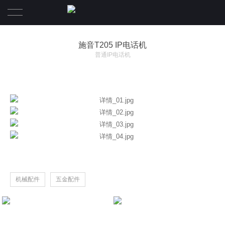
首页
施音T205 IP电话机
普通IP电话机
产品中心
经典案例
融合通信产品
资讯中心
视频会议产品
技术支持
关于我们
文档下载
机械配件
五金配件
联系我们
施音U500 IP电话交换机
IP智能融合电话交换机
普通IP电话机