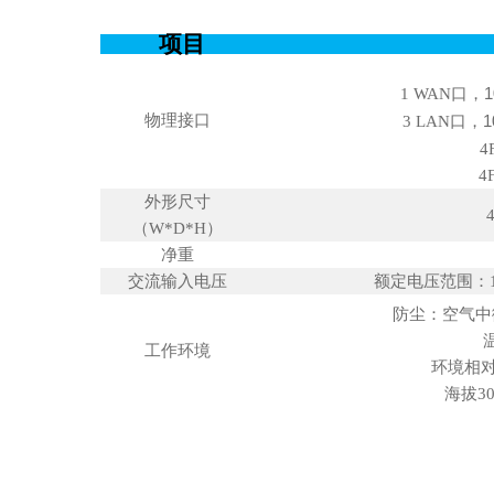
项目
1 WAN
口，
1
物理接口
3 LAN
口，
1
4
4
外形尺寸
（W*D*H）
净重
交流输入电压
额定电压范围：
防尘：空气中
工作环境
环境相
海拔
3