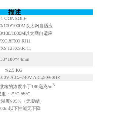
描述
1 CONSOLE
0/100/1000M
以太网自适应
0/100/1000M
以太网自适应
FXO,8FXO,RJ11
FXS,12FXS,RJ11
430*180*44mm
≦
2.5 KG
100V A.C.~240V A.C.;50/60HZ
3
微粒的浓度小于
180
毫克
/m
温度：
-5
℃
-55
℃
对湿度
≦
95%
（无凝结）
000m
以下性能无下降