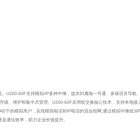
心
技术支持
关于我们
联系我们
。U200-60F支持模拟/IP多种中继，提供归属地一号通、多级语音导航
级、维护和集中式管理。U200-60F采用软交换核心技术，支持本地接
IAD下的模拟用户，实现模拟电话和IP电话的混合组网;通过模拟中继或SI
部署及通信效率，助力企业价值提升。